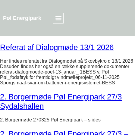
Pøl Energipark
Referat af Dialogmøde 13/1 2026
Her findes referatet fra Dialogmødet på Skovbykro d 13/1 2026
Desuden findes her også en række supplerende dokumenter
referat-dialogmoede-poel-13-januar_ 1BESS v. Pøl
Pøl_fodaftryk for fremtidigt vindmølleprojekt_06-11-2025
Sporgsmaal-svar-om-batterier-i-energisystemet-BESS
2. Borgermøde Pøl Energipark 27/3
Sydalshallen
2. Borgermøde 270325 Pøl Energipark – slides
2. Borgermøde Pøl Energipark 27/3 –