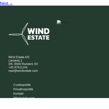
Next
→
Wind Estate A/S
Læsøvej 1
DK- 8940 Randers SV
+45 87611144
mail@windestate.com
Cookiepolitik
Privatlivspolitik
Kontakt
Windestate.com