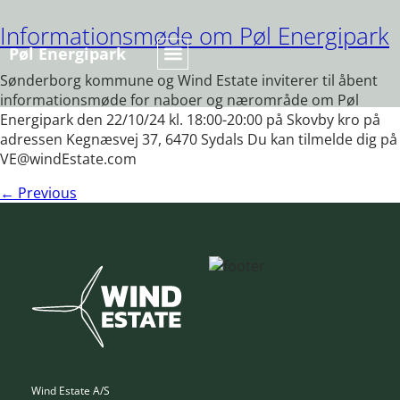
Informationsmøde om Pøl Energipark
Pøl Energipark
Sønderborg kommune og Wind Estate inviterer til åbent
Nyheder & Info
informationsmøde for naboer og nærområde om Pøl
Energipark den 22/10/24 kl. 18:00-20:00 på Skovby kro på
adressen Kegnæsvej 37, 6470 Sydals Du kan tilmelde dig på
VE@windEstate.com
←
Previous
Wind Estate A/S